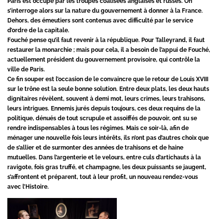
Paris est occupé par les troupes coalisées anglaises et russes. On
s’interroge alors sur la nature du gouvernement à donner à la France.
Dehors, des émeutiers sont contenus avec difficulté par le service
d’ordre de la capitale.
Fouché pense qu’il faut revenir à la république. Pour Talleyrand, il faut
restaurer la monarchie ; mais pour cela, il a besoin de l’appui de Fouché,
actuellement président du gouvernement provisoire, qui contrôle la
ville de Paris.
Ce fin souper est l’occasion de le convaincre que le retour de Louis XVIII
sur le trône est la seule bonne solution. Entre deux plats, les deux hauts
dignitaires révèlent, souvent à demi mot, leurs crimes, leurs trahisons,
leurs intrigues. Ennemis jurés depuis toujours, ces deux requins de la
politique, dénués de tout scrupule et assoiffés de pouvoir, ont su se
rendre indispensables à tous les régimes. Mais ce soir-là, afin de
ménager une nouvelle fois leurs intérêts, ils n’ont pas d’autres choix que
de s’allier et de surmonter des années de trahisons et de haine
mutuelles. Dans l’argenterie et le velours, entre culs d’artichauts à la
ravigote, fois gras truffé, et champagne, les deux puissants se jaugent,
s’affrontent et préparent, tout à leur profit, un nouveau rendez-vous
avec l’Histoire.