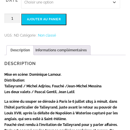
DATE
quantité
AJOUTER AU PANIER
de
LE
SOUPER
UGS :
ND
Catégorie :
Non classé
-
Jean-
Description
Informations complémentaires
Claude
Brisville
DESCRIPTION
Mise en scène: Dominique Lamour.
Distribution:
Talleyrand / Michel Adjriou, Fouché /Jean-Michel Messina
Les deux valets / Pascal Gentil, Jean Latil
La scène du souper se déroule à Paris le 6 juillet 1815 à minuit, dans
l’hôtel particulier de Talleyrand, juste avant le retour au pouvoir de
Louis XVIII, après la défaite de Napoléon à Waterloo capturé par les
anglais, qui sera exilé à Saint-Hélène.
Fouché s’est rendu à l’invitation de Talleyrand pour y parler affaires.